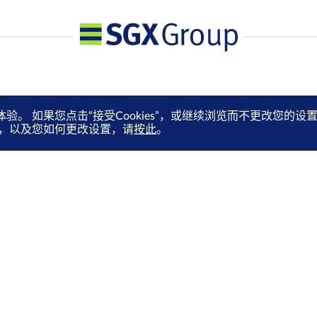
体验。 如果您点击“接受Cookies”，或继续浏览而不更改您
es，以及您如何更改设置，请
按此
。
媒体中心
订阅电子快讯
就业机会
通过电邮抢先收取市场更新、
马上订阅