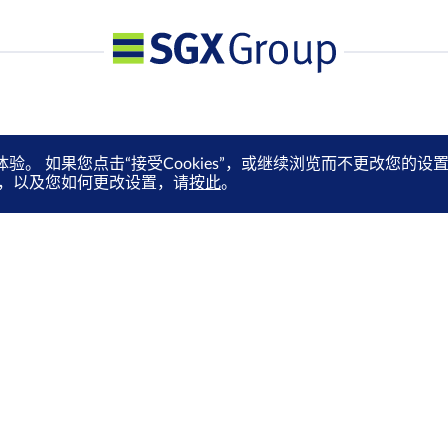
体验。 如果您点击“接受Cookies”，或继续浏览而不更改您
es，以及您如何更改设置，请
按此
。
媒体中心
订阅电子快讯
就业机会
通过电邮抢先收取市场更新、
马上订阅