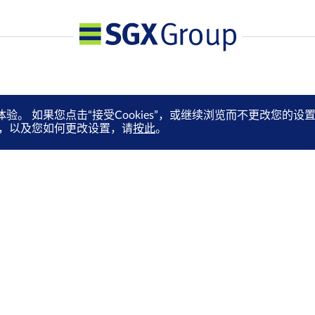
体验。 如果您点击“接受Cookies”，或继续浏览而不更改您
es，以及您如何更改设置，请
按此
。
媒体中心
订阅电子快讯
就业机会
通过电邮抢先收取市场更新、
马上订阅