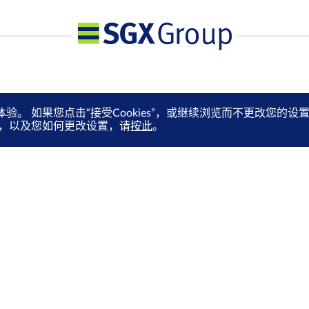
体验。 如果您点击“接受Cookies”，或继续浏览而不更改您
es，以及您如何更改设置，请
按此
。
媒体中心
订阅电子快讯
就业机会
通过电邮抢先收取市场更新、
马上订阅