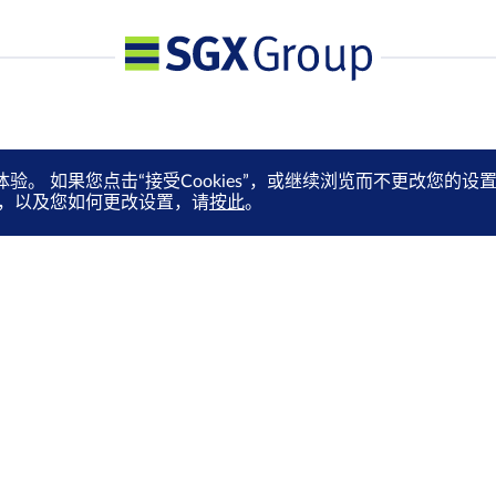
体验。 如果您点击“接受Cookies”，或继续浏览而不更改您
es，以及您如何更改设置，请
按此
。
媒体中心
订阅电子快讯
就业机会
通过电邮抢先收取市场更新、
马上订阅