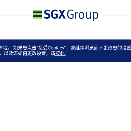
体验。 如果您点击“接受Cookies”，或继续浏览而不更改您
es，以及您如何更改设置，请
按此
。
媒体中心
订阅电子快讯
就业机会
通过电邮抢先收取市场更新、
马上订阅