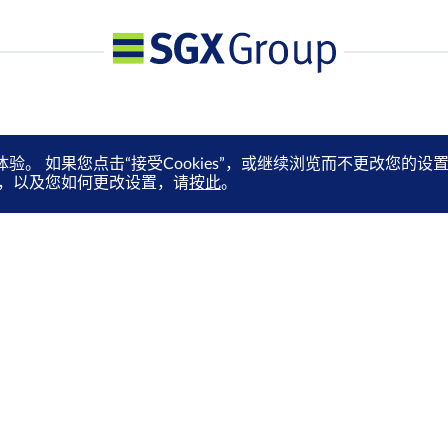
体验。 如果您点击“接受Cookies”，或继续浏览而不更改您
es，以及您如何更改设置，请
按此
。
媒体中心
订阅电子快讯
就业机会
通过电邮抢先收取市场更新、
马上订阅