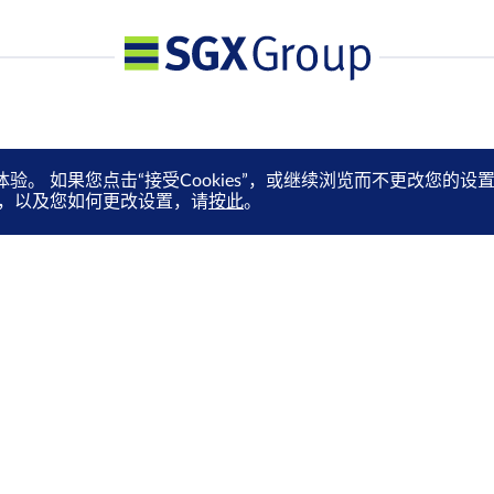
体验。 如果您点击“接受Cookies”，或继续浏览而不更改您
es，以及您如何更改设置，请
按此
。
媒体中心
订阅电子快讯
就业机会
通过电邮抢先收取市场更新、
马上订阅