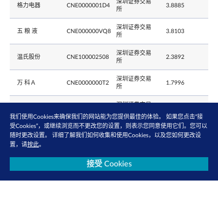
深圳证券交易
格力电器
CNE0000001D4
3.8885
所
深圳证券交易
五 粮 液
CNE000000VQ8
3.8103
所
深圳证券交易
温氏股份
CNE100002508
2.3892
所
深圳证券交易
万 科Ａ
CNE0000000T2
1.7996
所
深圳证券交易
平安银行
CNE000000040
1.7403
所
我们使用Cookies来确保我们的网站能为您提供最佳的体验。 如果您点击“接
受Cookies”，或继续浏览而不更改您的设置，则表示您同意使用它们。您可以
深圳证券交易
海康威视
CNE100000PM8
1.6217
随时更改设置。 详细了解我们如何收集和使用Cookies，以及您如何更改设
所
置，请
按此
。
深圳证券交易
京东方Ａ
CNE0000016L5
1.3918
接受 Cookies
所
深圳证券交易
立讯精密
CNE100000TP3
1.1586
所
深圳证券交易
泸州老窖
CNE000000GF2
1.1156
所