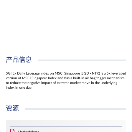
产品信息
SGI 5x Daily Leverage Index on MSCI Singapore (SGD - NTR) is a 5x leveraged
version of MSCI Singapore Index and has a built-in air bag trigger mechanism
to reduce the negative impact of extreme market move in the underlying
index in one day.
资源