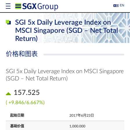
EN
SGI 5x Daily Leverage Index on
MSCI Singapore (SGD – Net Total
Return)
价格和图表
SGI 5x Daily Leverage Index on MSCI Singapore
(SGD – Net Total Return)
157.525
( +9.846/6.667%)
起始日期
2017年6月23日
基础价值
1,000.000