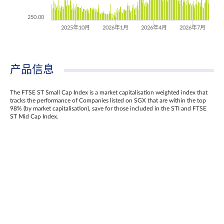
250.00
2025年10月
2026年1月
2026年4月
2026年7月
产品信息
The FTSE ST Small Cap Index is a market capitalisation weighted index that
tracks the performance of Companies listed on SGX that are within the top
98% (by market capitalisation), save for those included in the STI and FTSE
ST Mid Cap Index.