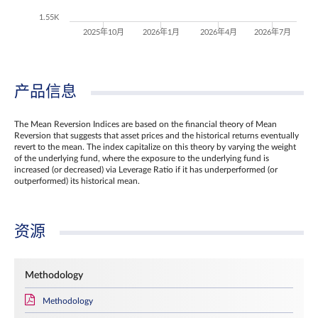
1.55K
2025年10月
2026年1月
2026年4月
2026年7月
产品信息
The Mean Reversion Indices are based on the financial theory of Mean
Reversion that suggests that asset prices and the historical returns eventually
revert to the mean. The index capitalize on this theory by varying the weight
of the underlying fund, where the exposure to the underlying fund is
increased (or decreased) via Leverage Ratio if it has underperformed (or
outperformed) its historical mean.
资源
Methodology
Methodology