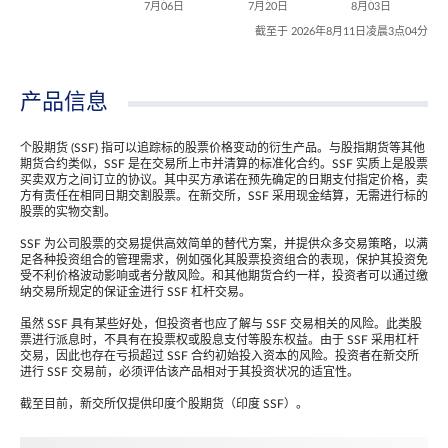
7月06日
7月20日
8月03日
截至于 2026年8月11日凌晨3点04分
产品信息
个股期货 (SSF) 指可以追踪标的股票价格变动的衍生产品。与股指期货等其他
期货合约类似，SSF 是在交易所上市并清算的标准化合约。SSF 实质上是股票
买卖双方之间订立的协议。其中买方承诺在预先确定的日期支付指定价格，卖
方有责任在相同日期交割股票。在新交所，SSF 采用现金结算，无需进行标的
股票的实物交割。
SSF 为公司股票的交易提供高效简单的替代方案，并提供众多交易策略，以满
足各种投资组合的管理需求，例如强化其股票投资组合的表现，保护其投资免
受不利价格波动影响或者分散风险。和其他期货合约一样，投资者可以通过缴
纳交易所规定的保证金进行 SSF 杠杆交易。
虽然 SSF 具有某些好处，但投资者也应了解与 SSF 交易相关的风险。此类股
票进行派息时，不具有在投票权或股息支付等股东权益。由于 SSF 采用杠杆
交易，因此也存在亏损超过 SSF 合约初始投入资本的风险。投资者在新交所
进行 SSF 交易前，必须评估该产品相对于其投资状况的适宜性。
截至目前，新交所仅提供印度个股期货（印度 SSF）。