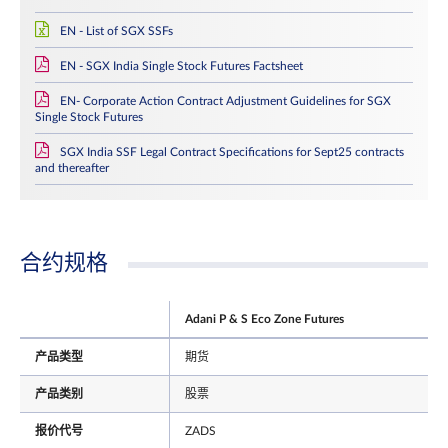
EN - List of SGX SSFs
EN - SGX India Single Stock Futures Factsheet
EN- Corporate Action Contract Adjustment Guidelines for SGX
Single Stock Futures
SGX India SSF Legal Contract Specifications for Sept25 contracts
and thereafter
合约规格
Adani P & S Eco Zone Futures
产品类型
期货
产品类别
股票
报价代号
ZADS