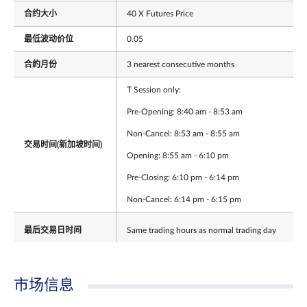
合约大小
40 X Futures Price
最低波动价位
0.05
合約月份
3 nearest consecutive months
T Session only:
Pre-Opening: 8:40 am - 8:53 am
Non-Cancel: 8:53 am - 8:55 am
交易时间(新加坡时间)
Opening: 8:55 am - 6:10 pm
Pre-Closing: 6:10 pm - 6:14 pm
Non-Cancel: 6:14 pm - 6:15 pm
最后交易日时间
Same trading hours as normal trading day
Last Thursday of the expiring contract month. If
最后交易日
this falls on an India holiday, then it shall be the
市场信息
preceding India business day.