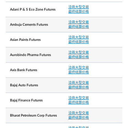
±15% and ±20% from previous day’s settlement
洽商大型交易
Adani P & S Eco Zone Futures
price (5 minutes cooling off period when limit is
最终结算价格
每日价格涨跌幅限
reached).
Thereafter no price limits for rest of the day. No
洽商大型交易
price limits for expiring contract on its Last Tradin
Ambuja Cements Futures
最终结算价格
洽商大型交易
结算基础
Cash settlement
Asian Paints Futures
最终结算价格
The Final Settlement Price for the Contracts will b
洽商大型交易
the official closing price of the Underlying Shares
Aurobindo Pharma Futures
最终结算价格
最终结算价格
on the Last Trading Day, rounded to 2 decimal
places, expressed as US dollars.
洽商大型交易
Axis Bank Futures
最终结算价格
交付价格/最终结算价
格
洽商大型交易
Bajaj Auto Futures
最终结算价格
洽商大型交易
Bajaj Finance Futures
最终结算价格
Position limits are not applicable to the contracts.
However, a person owning or controlling more
洽商大型交易
than 1,000 contracts net long or net short in all
Bharat Petroleum Corp Futures
最终结算价格
contract months combined, or such position as th
持仓责任╱持仓限制
Exchange may prescribe from time to time with
prior notification, shall provide, in a timely fashion