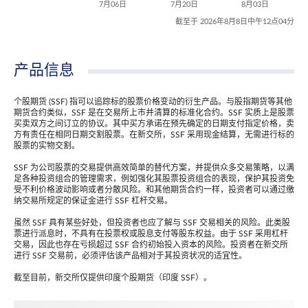
7月06日
7月20日
8月03日
截至于 2026年8月8日中午12点04分
产品信息
个股期货 (SSF) 指可以追踪标的股票价格变动的衍生产品。与股指期货等其他
期货合约类似，SSF 是在交易所上市并清算的标准化合约。SSF 实质上是股票
买卖双方之间订立的协议。其中买方承诺在预先确定的日期支付指定价格，卖
方有责任在相同日期交割股票。在新交所，SSF 采用现金结算，无需进行标的
股票的实物交割。
SSF 为公司股票的交易提供高效简单的替代方案，并提供众多交易策略，以满
足各种投资组合的管理需求，例如强化其股票投资组合的表现，保护其投资免
受不利价格波动影响或者分散风险。和其他期货合约一样，投资者可以通过缴
纳交易所规定的保证金进行 SSF 杠杆交易。
虽然 SSF 具有某些好处，但投资者也应了解与 SSF 交易相关的风险。此类股
票进行派息时，不具有在投票权或股息支付等股东权益。由于 SSF 采用杠杆
交易，因此也存在亏损超过 SSF 合约初始投入资本的风险。投资者在新交所
进行 SSF 交易前，必须评估该产品相对于其投资状况的适宜性。
截至目前，新交所仅提供印度个股期货（印度 SSF）。