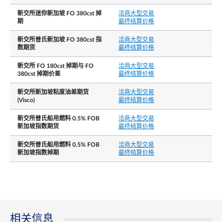
普氏新加坡燃油 180cst 指数于合约月份的最后公
最后交易日
新交所迷你新加坡 FO 380cst 掉
洽商大型交易
日。最后公布日是当月的最后新加坡工作日。
期
最终结算价格
每日价格涨跌幅限
N.A.
新交所普氏新加坡 FO 380cst 指
洽商大型交易
数期货
最终结算价格
结算基础
现金结算
新交所 FO 180cst 掉期与 FO
洽商大型交易
380cst 掉期价差
最终结算价格
现金结算使用期满月内所有普氏新加坡燃油 180cs
交付价格/最终结算价
每日现货评估的算术平均值，四舍五入到小数点
格
新交所新加坡粘度油差期货
洽商大型交易
三位。
(Visco)
最终结算价格
新交所普氏船用燃料 0.5% FOB
洽商大型交易
除非交易所另行规定，产品没有持仓限制。然而
新加坡指数期货
最终结算价格
根据交易规则4.1.18，一个投资者拥有或者控制的
任何期货合约，掉期合约和相关合约的持仓总和
新交所普氏船用燃料 0.5% FOB
洽商大型交易
超过新交所时不时事先通知所规定的持仓头寸，
新加坡指数掉期
最终结算价格
且头寸是市场交易的同一侧以及所有月度合约的
持仓责任╱持仓限制
仓总和，则投资者应在收到新交所的要求后，及
提供关于其持仓性质、交易策略以及对冲（如可
披露）的信息。
持仓责任门槛: 相当于300 手标准掉期合约
相关信息
洽商大型交易
N.A.