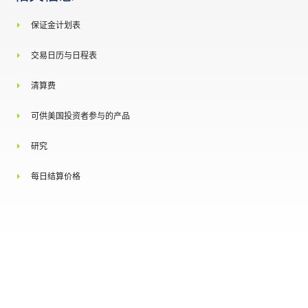
彭博社代号
保证金计划表
交易日历与日程表
路孚特代号
清算费
可供美国投资者参与的产品
研究
每日结算价格