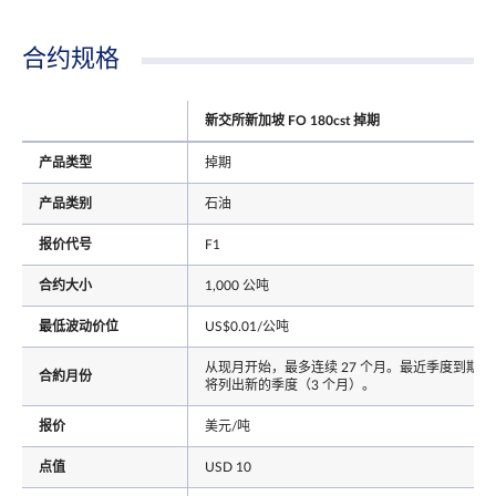
合约规格
新交所新加坡 FO 180cst 掉期
产品类型
掉期
产品类别
石油
报价代号
F1
合约大小
1,000 公吨
最低波动价位
US$0.01/公吨
从现月开始，最多连续 27 个月。最近季度到期后
合約月份
将列出新的季度（3 个月）。
报价
美元/吨
点值
USD 10