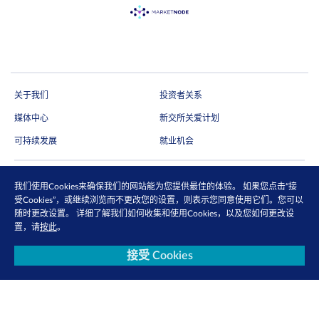
关于我们
投资者关系
媒体中心
新交所关爱计划
可持续发展
就业机会
我们使用Cookies来确保我们的网站能为您提供最佳的体验。 如果您点击“接
订阅电子快讯
受Cookies”，或继续浏览而不更改您的设置，则表示您同意使用它们。您可以
随时更改设置。 详细了解我们如何收集和使用Cookies，以及您如何更改设
通过电邮抢先收取市场更新、研究报告、产品信息等第一手内容
置，请
按此
。
马上订阅
接受 Cookies
关注我们