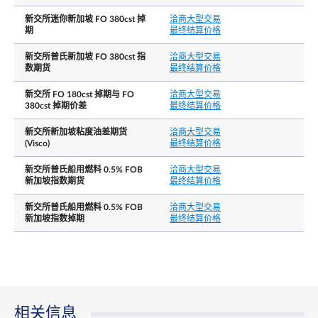
普氏新加坡燃油 180cst 指数于合约月份的最后公
最后交易日
新交所迷你新加坡 FO 380cst 掉
洽商大型交易
日。最后公布日是当月的最后新加坡工作日。
期
最终结算价格
每日价格涨跌幅限
N.A.
新交所普氏新加坡 FO 380cst 指
洽商大型交易
数期货
最终结算价格
结算基础
现金结算
新交所 FO 180cst 掉期与 FO
洽商大型交易
380cst 掉期价差
最终结算价格
现金结算使用期满月内所有普氏新加坡燃油 180cs
交付价格/最终结算价
每日现货评估的算术平均值，四舍五入到小数点
格
新交所新加坡粘度油差期货
洽商大型交易
三位。
(Visco)
最终结算价格
新交所普氏船用燃料 0.5% FOB
洽商大型交易
除非交易所另行规定，产品没有持仓限制。然而
新加坡指数期货
最终结算价格
根据交易规则4.1.18，一个投资者拥有或者控制的
任何期货合约，掉期合约和相关合约的持仓总和
新交所普氏船用燃料 0.5% FOB
洽商大型交易
超过新交所时不时事先通知所规定的持仓头寸，
新加坡指数掉期
最终结算价格
且头寸是市场交易的同一侧以及所有月度合约的
持仓责任╱持仓限制
仓总和，则投资者应在收到新交所的要求后，及
提供关于其持仓性质、交易策略以及对冲（如可
披露）的信息。
持仓责任门槛: 相当于300 手标准掉期合约
相关信息
洽商大型交易
N.A.