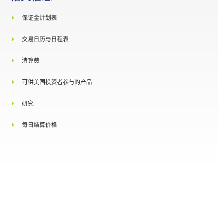
彭博社代号
保证金计划表
交易日历与日程表
路孚特代号
清算费
可供美国投资者参与的产品
研究
每日结算价格