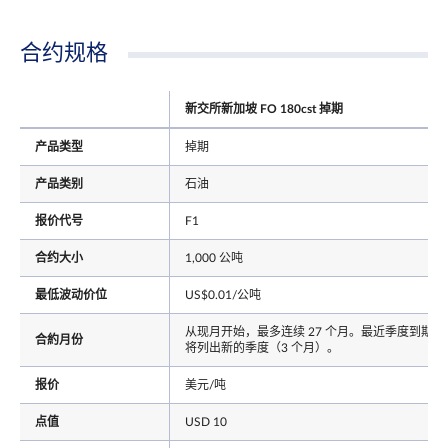
合约规格
新交所新加坡 FO 180cst 掉期
产品类型
掉期
产品类别
石油
报价代号
F1
合约大小
1,000 公吨
最低波动价位
US$0.01/公吨
从现月开始，最多连续 27 个月。最近季度到期后
合約月份
将列出新的季度（3 个月）。
报价
美元/吨
点值
USD 10