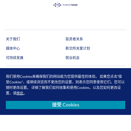
关于我们
投资者关系
媒体中心
新交所关爱计划
可持续发展
就业机会
我们使用Cookies来确保我们的网站能为您提供最佳的体验。 如果您点击“接
订阅电子快讯
受Cookies”，或继续浏览而不更改您的设置，则表示您同意使用它们。您可以
随时更改设置。 详细了解我们如何收集和使用Cookies，以及您如何更改设
通过电邮抢先收取市场更新、研究报告、产品信息等第一手内容
置，请
按此
。
马上订阅
接受 Cookies
关注我们