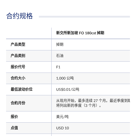
合约规格
新交所新加坡 FO 180cst 掉期
产品类型
掉期
产品类别
石油
报价代号
F1
合约大小
1,000 公吨
最低波动价位
US$0.01/公吨
从现月开始，最多连续 27 个月。最近季度到期后
合約月份
将列出新的季度（3 个月）。
报价
美元/吨
点值
USD 10