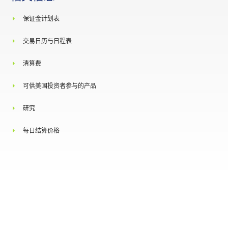
彭博社代号
保证金计划表
交易日历与日程表
路孚特代号
清算费
可供美国投资者参与的产品
研究
每日结算价格