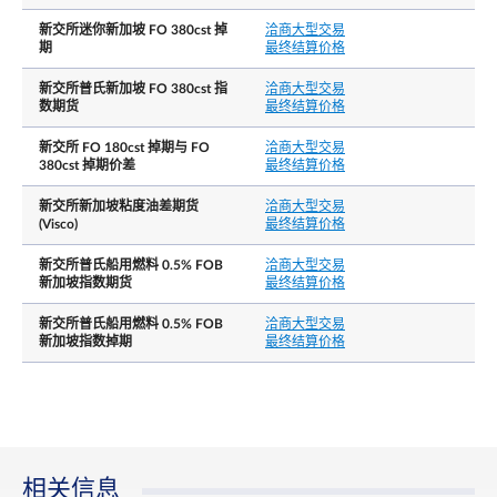
普氏新加坡燃油 180cst 指数于合约月份的最后公
最后交易日
新交所迷你新加坡 FO 380cst 掉
洽商大型交易
日。最后公布日是当月的最后新加坡工作日。
期
最终结算价格
每日价格涨跌幅限
N.A.
新交所普氏新加坡 FO 380cst 指
洽商大型交易
数期货
最终结算价格
结算基础
现金结算
新交所 FO 180cst 掉期与 FO
洽商大型交易
380cst 掉期价差
最终结算价格
现金结算使用期满月内所有普氏新加坡燃油 180cs
交付价格/最终结算价
每日现货评估的算术平均值，四舍五入到小数点
格
新交所新加坡粘度油差期货
洽商大型交易
三位。
(Visco)
最终结算价格
新交所普氏船用燃料 0.5% FOB
洽商大型交易
除非交易所另行规定，产品没有持仓限制。然而
新加坡指数期货
最终结算价格
根据交易规则4.1.18，一个投资者拥有或者控制的
任何期货合约，掉期合约和相关合约的持仓总和
新交所普氏船用燃料 0.5% FOB
洽商大型交易
超过新交所时不时事先通知所规定的持仓头寸，
新加坡指数掉期
最终结算价格
且头寸是市场交易的同一侧以及所有月度合约的
持仓责任╱持仓限制
仓总和，则投资者应在收到新交所的要求后，及
提供关于其持仓性质、交易策略以及对冲（如可
披露）的信息。
持仓责任门槛: 相当于300 手标准掉期合约
相关信息
洽商大型交易
N.A.