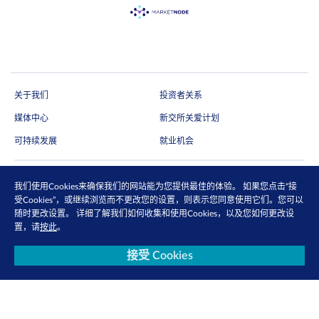
关于我们
投资者关系
媒体中心
新交所关爱计划
可持续发展
就业机会
我们使用Cookies来确保我们的网站能为您提供最佳的体验。 如果您点击“接
订阅电子快讯
受Cookies”，或继续浏览而不更改您的设置，则表示您同意使用它们。您可以
随时更改设置。 详细了解我们如何收集和使用Cookies，以及您如何更改设
通过电邮抢先收取市场更新、研究报告、产品信息等第一手内容
置，请
按此
。
马上订阅
接受 Cookies
关注我们