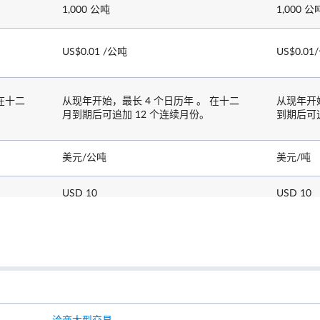
1,000 公吨
1,000 公
US$0.01 /公吨
US$0.01
在十二
从现年开始，最长 4 个日历年 。 在十二
从现年开
月到期后可追加 12 个连续月份。
到期后可追
美元/公吨
美元/吨
USD 10
USD 10
每个英国工作日
场外交易
T 时段：上午 7.10 - 晚上 8.00
T+1 时段：晚上 8.00.01 - 次日凌晨 5.15