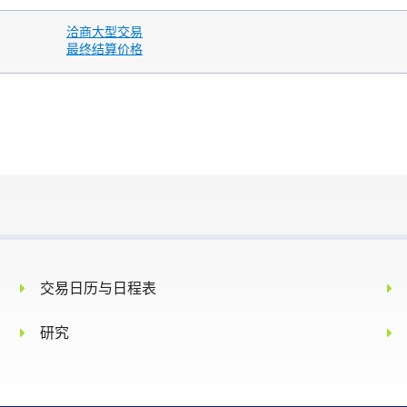
洽商大型交易
最终结算价格
标的指数的最后公布日
标的指数
N.A.
N.A.
现金结算
现金结算
罗的海
相关标的产品在期满月内的所有波罗的海
相关标的
术平
提供的波罗的海每日现货评估的算术平
提供的波
均。
均。
交易日历与日程表
研究
除非交易