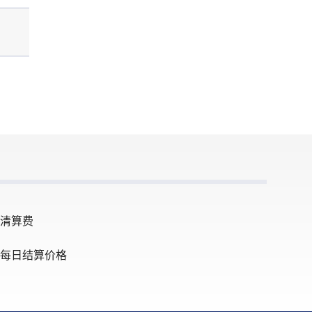
的最后公布日。
标的指数的最后公布日。
N.A.
现金结算
产品在期满月内的所有波罗的海
相关标的产品在期满月内的所有
罗的海每日现货评估的算术平
提供的波罗的海每日现货评估的
均。
清算费
每日结算价格
所另行规定，产品没有持仓限
除非交易所另行规定，产品没有