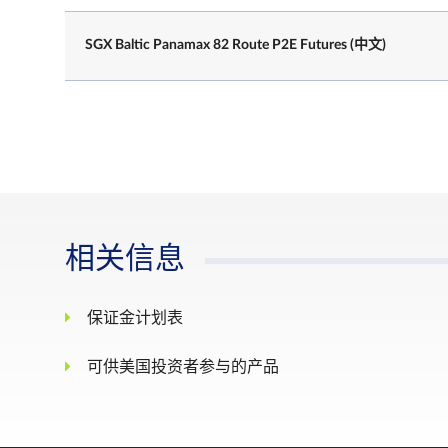
SGX Baltic Panamax 82 Route P2E Futures (中文)
最后交易日
标的指数的最后公布日
每日价格涨跌幅
N.A.
限
结算基础
现金结算
相关信息
相关标的产品在期满月内的所有波
交付价格/最终结
提供的波罗的海每日现货评估的算
算价格
均。
保证金计划表
可供美国投资者参与的产品