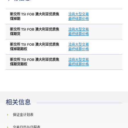
新交所 TSI FOB 澳大利亚优质焦
洽商大型交易
煤掉期
最终结算价格
新交所 TSI FOB 澳大利亚优质焦
洽商大型交易
煤期货
最终结算价格
场外交易
T 时段：上午 7.10 - 晚上 8.00
最后交易日时间
新交所 TSI FOB 澳大利亚优质焦
洽商大型交易
注: 在 T 时段结束后, 交易者还有 30 分钟的宽限时
煤掉期期权
最终结算价格
段注册T 时段的交易
新交所 TSI FOB 澳大利亚优质焦
洽商大型交易
煤期货期权
最终结算价格
指数于合约月份的最后公布日。如果最后交易日
最后交易日
逢假期，那么前一个工作日将作为最后交易日。 
后公布日是当月的最后新加坡工作日。
每日价格涨跌幅限
N.A.
相关信息
结算基础
现金结算
保证金计划表
交易日历与日程表