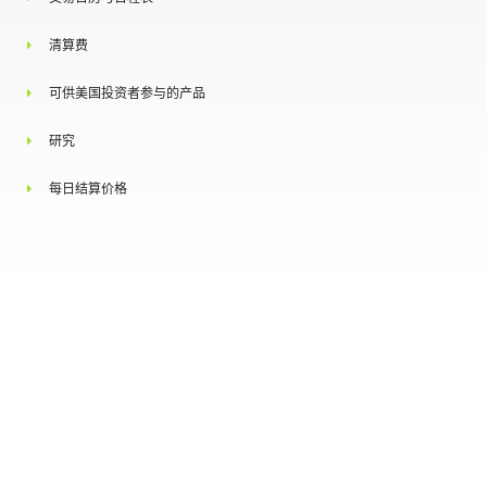
交付价格/最终结算价
现金结算使用期满月内 TSI 公布的相关指数所有公
格
布结果的算术平均，四舍五入到小数点后两位。
清算费
可供美国投资者参与的产品
除非交易所另行规定，产品没有持仓限制。然而
根据交易规则4.1.18，一个投资者拥有或者控制的
研究
任何期货合约，基于期货的期权合约，掉期合约
基于掉期的期权合约和相关的其他合约的持仓总
和，超过新交所时不时事先通知所规定的持仓头
每日结算价格
持仓责任╱持仓限制
寸，并且头寸是市场交易的同一侧以及所有月度
约的持仓总和，则投资者应在收到新交所的要求
后，及时提供关于其持仓性质、交易策略以及对
（如可以披露）的信息。
持仓责任门槛: 相当于1,500 手掉期合约
洽商大型交易
N.A.
相关彭博行情显示系统
彭博社代号
路孚特代号