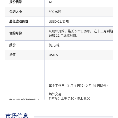
报价代号
AC
合约大小
500 公吨
最低波动价位
US$0.01/公吨
从现年开始，最长 5 个日历年。 在十二月到期后
合約月份
追加 12 个连续月份。
报价
美元/吨
点值
USD 5
每个工作日（1 月 1 日和 12 月 25 日除外）
场外交易
T 时段：上午 7.10 - 晚上 8.00
交易时间(新加坡时间)
T+1 时段：晚上 8.00.01 - 次日凌晨 5.15
注: 在 T 时段结束后, 交易者还有 30 分钟的宽限时
市场信息
段注册T 时段的交易