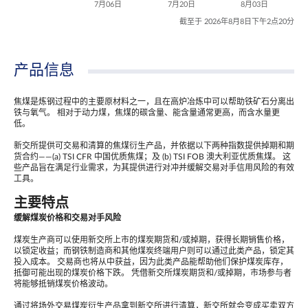
7月06日
7月20日
8月03日
截至于 2026年8月8日下午2点20分
产品信息
焦煤是炼钢过程中的主要原材料之一，且在高炉冶炼中可以帮助铁矿石分离出
铁与氧气。 相对于动力煤，焦煤的碳含量、能含量通常更高，而含水量更
低。
新交所提供可交易和清算的焦煤衍生产品，并依据以下两种指数提供掉期和期
货合约——(a) TSI CFR 中国优质焦煤；及 (b) TSI FOB 澳大利亚优质焦煤。 这
些产品旨在满足行业需求，为其提供进行对冲并缓解交易对手信用风险的有效
工具。
主要特点
缓解煤炭价格和交易对手风险
煤炭生产商可以使用新交所上市的煤炭期货和/或掉期，获得长期销售价格，
以锁定收益；而钢铁制造商和其他煤炭终端用户则可以通过此类产品，锁定其
投入成本。 交易商也将从中获益，因为此类产品能帮助他们保护煤炭库存，
抵御可能出现的煤炭价格下跌。 凭借新交所煤炭期货和/或掉期，市场参与者
将能够抵销煤炭价格波动。
通过将场外交易煤炭衍生产品拿到新交所进行清算，新交所就会变成买卖双方