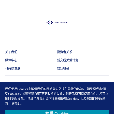
关于我们
投资者关系
媒体中心
新交所关爱计划
可持续发展
就业机会
订阅电子快讯
我们使用Cookies来确保我们的网站能为您提供最佳的体验。 如果您点击“接
受Cookies”，或继续浏览而不更改您的设置，则表示您同意使用它们。您可以
通过电邮抢先收取市场更新、研究报告、产品信息等第一手内容
随时更改设置。 详细了解我们如何收集和使用Cookies，以及您如何更改设
马上订阅
置，请
按此
。
接受 Cookies