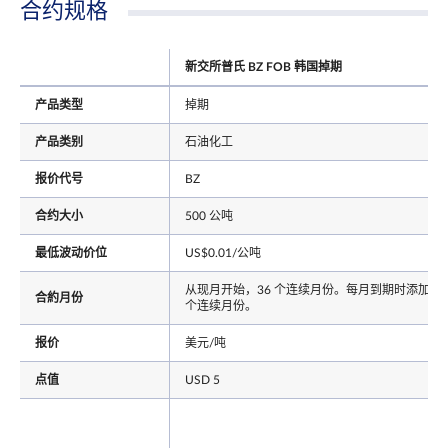
合约规格
新交所普氏 BZ FOB 韩国掉期
产品类型
掉期
产品类别
石油化工
报价代号
BZ
合约大小
500 公吨
最低波动价位
US$0.01/公吨
从现月开始，36 个连续月份。每月到期时添加下
合約月份
个连续月份。
报价
美元/吨
点值
USD 5