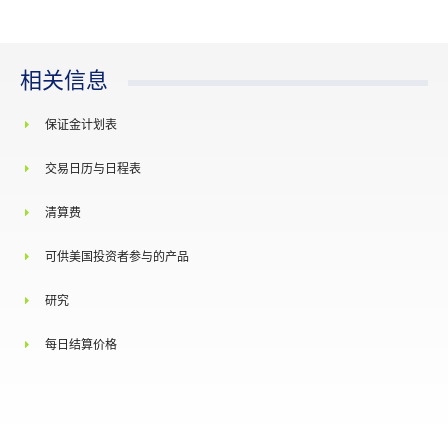
最后公布日是当月的最后新加坡工作日。
每日价格涨跌幅限
N.A.
相关信息
结算基础
现金结算
现金结算使用合约月份内普氏 BZ FOB 韩国每日
保证金计划表
交付价格/最终结算价
货标记实物货物评估的算术平均，四舍五入到小
格
点后三位。
交易日历与日程表
除非交易所另行规定，产品没有持仓限制。然而
根据交易规则4.1.18，一个投资者拥有或者控制的
清算费
任何期货合约，掉期合约和相关合约的持仓总和
超过新交所时不时事先通知所规定的持仓头寸，
且头寸是市场交易的同一侧以及所有月度合约的
可供美国投资者参与的产品
持仓责任╱持仓限制
仓总和，则投资者应在收到新交所的要求后，及
提供关于其持仓性质、交易策略以及对冲（如可
研究
披露）的信息。
持仓责任门槛: 相当于300 手掉期合约
每日结算价格
洽商大型交易
N.A.
彭博社代号
ZCBA Comdty
路孚特代号