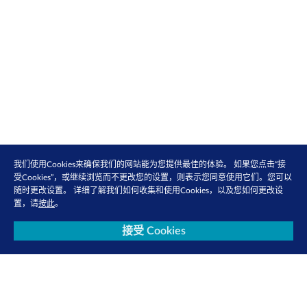
我们使用Cookies来确保我们的网站能为您提供最佳的体验。 如果您点击“接
受Cookies”，或继续浏览而不更改您的设置，则表示您同意使用它们。您可以
随时更改设置。 详细了解我们如何收集和使用Cookies，以及您如何更改设
关于我们
投资者关系
置，请
按此
。
媒体中心
新交所关爱计划
接受 Cookies
可持续发展
就业机会
订阅电子快讯