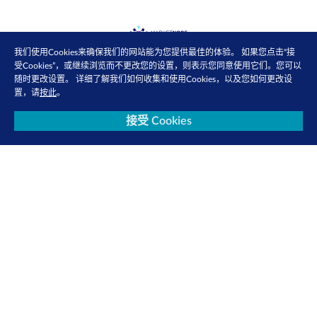
我们使用Cookies来确保我们的网站能为您提供最佳的体验。 如果您点击“接
受Cookies”，或继续浏览而不更改您的设置，则表示您同意使用它们。您可以
随时更改设置。 详细了解我们如何收集和使用Cookies，以及您如何更改设
置，请
按此
。
关于我们
投资者关系
接受 Cookies
媒体中心
新交所关爱计划
可持续发展
就业机会
订阅电子快讯
通过电邮抢先收取市场更新、研究报告、产品信息等第一手内容
马上订阅
关注我们